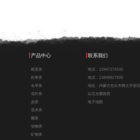
产品中心
联系我们
根茎类
电话：13947274335
籽果类
电话：13848927935
全草类
地址：内蒙古包头市稀土开发
花叶类
以北光耀路西
皮类
电子地图
茎木类
菌类
动物类
矿物类