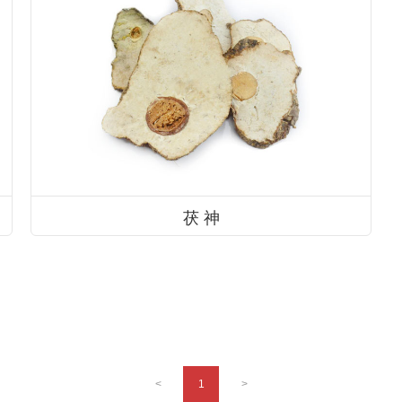
茯 神
<
1
>