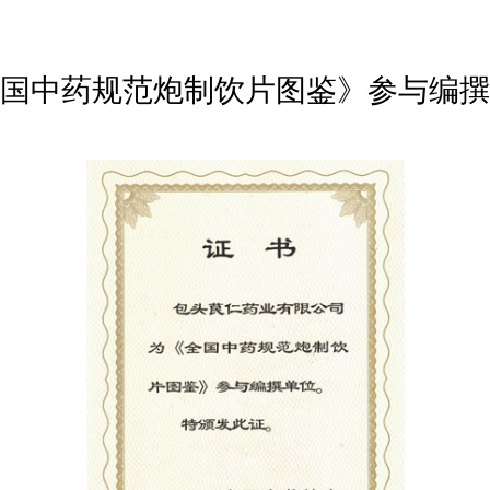
国中药规范炮制饮片图鉴》参与编撰