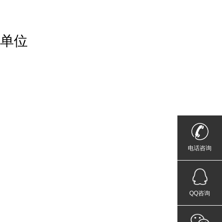
单位
电话咨询
QQ咨询