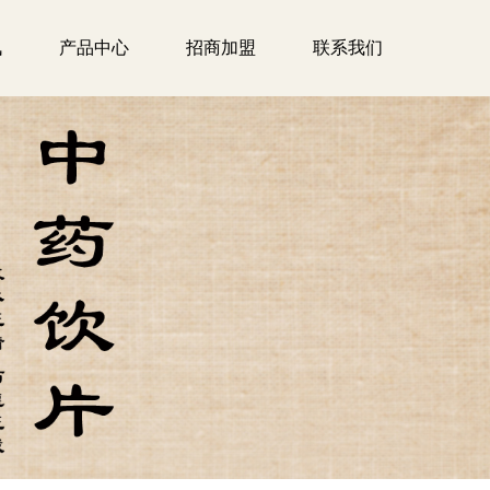
讯
产品中心
招商加盟
联系我们