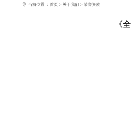
当前位置 ：
首页
>
关于我们
>
荣誉资质
《全